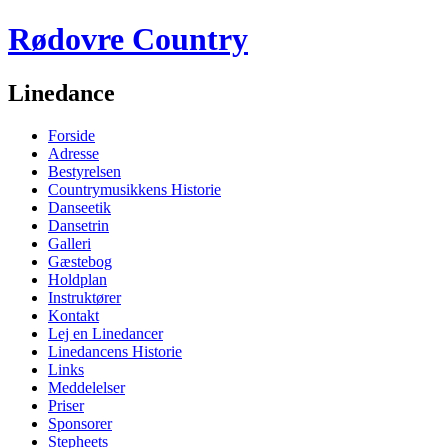
Rødovre Country
Linedance
Forside
Adresse
Bestyrelsen
Countrymusikkens Historie
Danseetik
Dansetrin
Galleri
Gæstebog
Holdplan
Instruktører
Kontakt
Lej en Linedancer
Linedancens Historie
Links
Meddelelser
Priser
Sponsorer
Stepheets