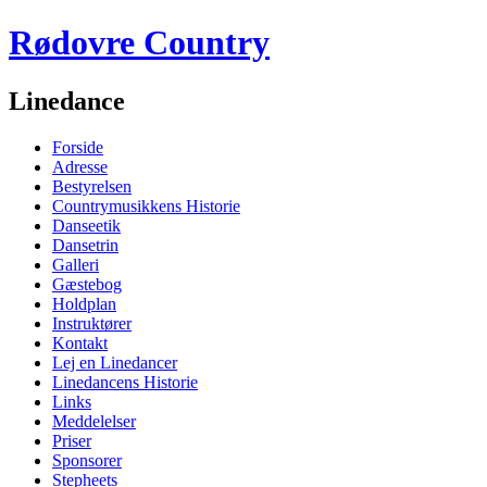
Rødovre Country
Linedance
Forside
Adresse
Bestyrelsen
Countrymusikkens Historie
Danseetik
Dansetrin
Galleri
Gæstebog
Holdplan
Instruktører
Kontakt
Lej en Linedancer
Linedancens Historie
Links
Meddelelser
Priser
Sponsorer
Stepheets