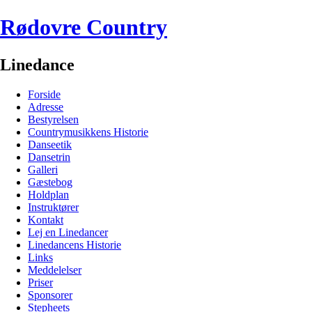
Rødovre Country
Linedance
Forside
Adresse
Bestyrelsen
Countrymusikkens Historie
Danseetik
Dansetrin
Galleri
Gæstebog
Holdplan
Instruktører
Kontakt
Lej en Linedancer
Linedancens Historie
Links
Meddelelser
Priser
Sponsorer
Stepheets